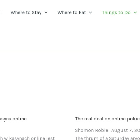
s
Where to Stay
Where to Eat
Things to Do
asyna online
The real deal on online poki
The
Esc-
Zoccer
real
online
Online
Shomon Robie
August 7, 2
deal
Cashback
Casino
h w kasynach online jest
The thrum of a Saturday arvo 