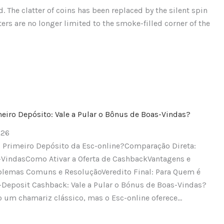
. The clatter of coins has been replaced by the silent spin
nsfehler
nters are no longer limited to the smoke-filled corner of the
eiro Depósito: Vale a Pular o Bônus de Boas-Vindas?
026
 Primeiro Depósito da Esc-online?Comparação Direta:
-VindasComo Ativar a Oferta de CashbackVantagens e
blemas Comuns e ResoluçãoVeredito Final: Para Quem é
t-Deposit Cashback: Vale a Pular o Bónus de Boas-Vindas?
 um chamariz clássico, mas o Esc-online oferece…